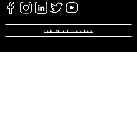
En cualquier caso te garantizamos también el
transporte de los bienes hacia otro inmueble o
local, siempre que sea dentro del mismo
departamento.
PORTAL DEL PROVEDOR