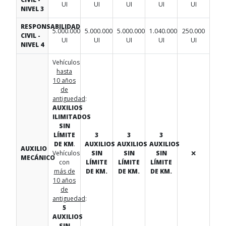
UI
UI
UI
UI
UI
NIVEL 3
RESPONSABILIDAD
5.000.000
5.000.000
5.000.000
1.040.000
250.000
CIVIL -
UI
UI
UI
UI
UI
NIVEL 4
Vehículos
hasta
10 años
de
antiguedad
:
AUXILIOS
ILIMITADOS
SIN
LÍMITE
3
3
3
DE KM
.
AUXILIOS
AUXILIOS
AUXILIOS
AUXILIO
Vehículos
SIN
SIN
SIN
❌
MECÁNICO
con
LÍMITE
LÍMITE
LÍMITE
más de
DE KM.
DE KM.
DE KM.
10 años
de
antiguedad
:
5
AUXILIOS
SIN