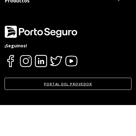
Productos
Oca, Visa o Master.
20% de descuento en el alquiler de un
Vehículo durante la reparación del suyo
en Europcar.
Consultar listado de Talleres Acreditados
aquí
.
¡Seguinos!
PORTAL DEL PROVEDOR