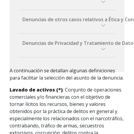
electrónico:
lavadodeactivos@portose
guro.com.uy
Por correo
Denuncias de otros casos relativos a Ética y Co
Formulario web (canal
electrónico:
ComitedeEticayConducta@
anónimo):
completar el formulario
portoseguro.com.uy
aquí.
Por correo
Denuncias de Privacidad y Tratamiento de Dato
electrónico:
ComitedeEticayConducta@
portoseguro.com.uy
Por correo
Formulario web (canal
A continuación se detallan algunas definiciones
electrónico:
protecciondedatos@porto
anónimo):
completar formulario aquí.
para facilitar la selección del asunto de la denuncia.
seguro.com.uy
Lavado de activos (*)
: Conjunto de operaciones
comerciales y/o financieras con el objetivo de
tornar lícitos los recursos, bienes y valores
obtenidos por la práctica de delitos en general y
especialmente los relacionados con el narcotráfico,
contrabando, tráfico de armas, secuestros
extorsivos, corrupción, delitos contra la