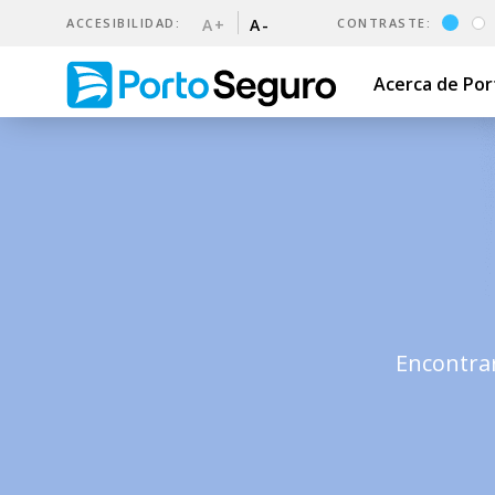
ACCESIBILIDAD:
A+
A-
CONTRASTE:
Acerca de Po
5 razones para asegurar tu 
Encontrar