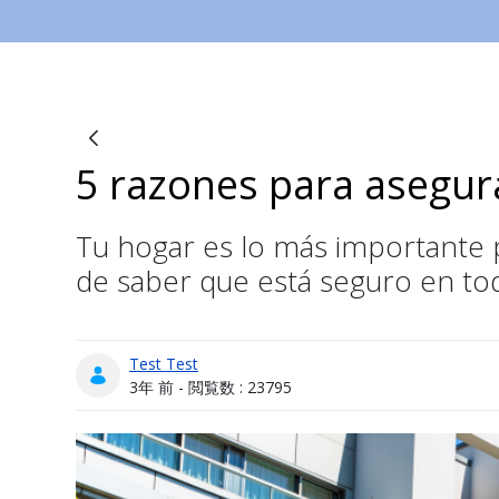
5 razones para asegur
ブログ
Tu hogar es lo más importante pa
de saber que está seguro en t
Test Test
公開日
3年 前 - 閲覧数 : 23795