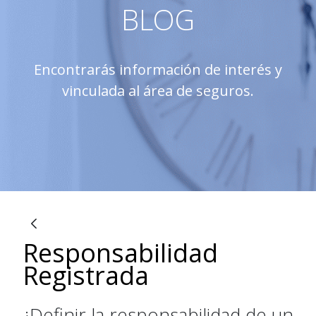
BLOG
Encontrarás información de interés y
vinculada al área de seguros.
Responsabilidad
博客
Registrada
¿Definir la responsabilidad de un