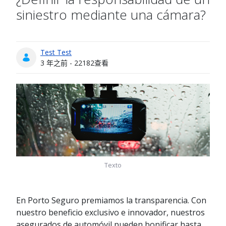
siniestro mediante una cámara?
Test Test
发布日期
3 年之前 - 22182查看
Texto
En Porto Seguro premiamos la transparencia. Con
nuestro beneficio exclusivo e innovador, nuestros
asegurados de automóvil pueden bonificar hasta