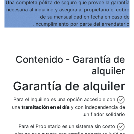
Una comple
necesaria a
Con
Gar
Para el
una
tra
Para 