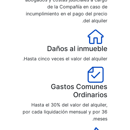
i
Ha
por