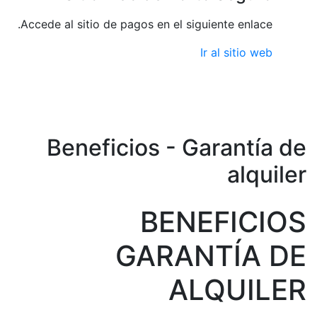
Accede al
Be