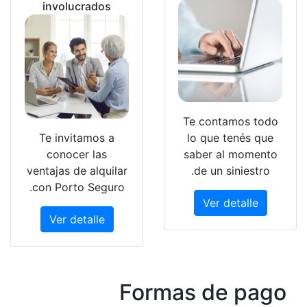
invo
Te in
cono
ventajas
con Po
Ver 