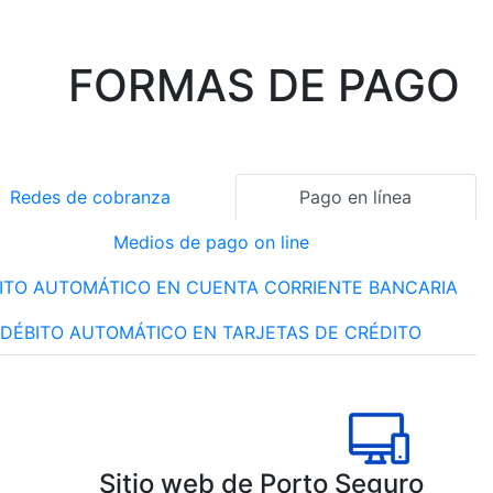
F
Redes de c
DÉBITO AUTOMÁ
DÉBITO AU
S