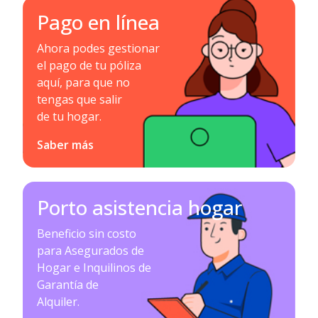
Pago en línea
Ahora podes gestionar
el pago de tu póliza
aquí, para que no
tengas que salir
de tu hogar.
Saber más
Porto asistencia hogar
Beneficio sin costo
para Asegurados de
Hogar e Inquilinos de
Garantía de
Alquiler.