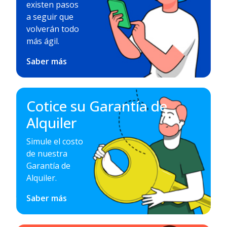
existen pasos
a seguir que
volverán todo
más ágil.
Saber más
Cotice su Garantía de
Alquiler
Simule el costo
de nuestra
Garantía de
Alquiler.
Saber más