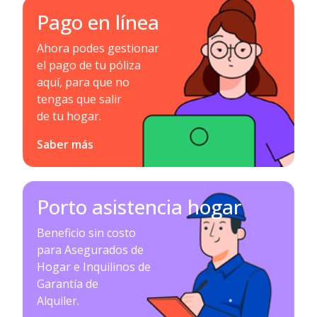
Pago en línea
Ahora podes gestionar
el pago de tu póliza
aquí, para que no
tengas que salir
de tu hogar.
Saber más
Porto asistencia hogar
Beneficio sin costo
para Asegurados de
Hogar e Inquilinos de
Garantía de
Alquiler.