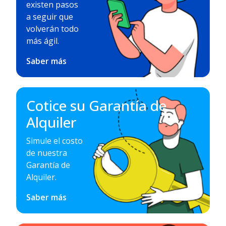
existen pasos
a seguir que
volverán todo
más ágil.
Saber más
Cotice su Garantía de
Alquiler
Simule el costo
de nuestra
Garantía de
Alquiler.
Saber más