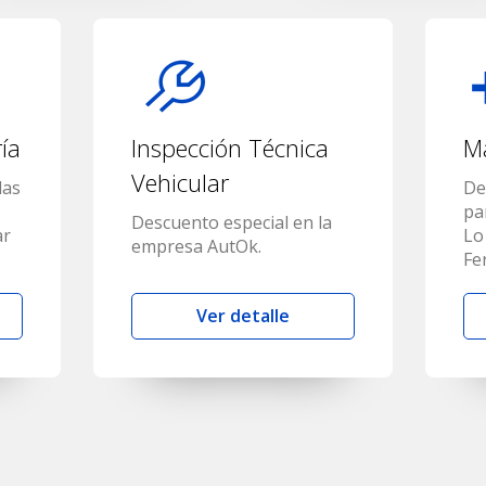
ría
Inspección Técnica
Má
Vehicular
las
De
pa
Descuento especial en la
ar
Lo
empresa AutOk.
Fe
Ver detalle