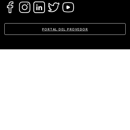
En cualquier caso te garantizamos también el
transporte de los bienes hacia otro inmueble o
local, siempre que sea dentro del mismo
departamento.
PORTAL DEL PROVEDOR